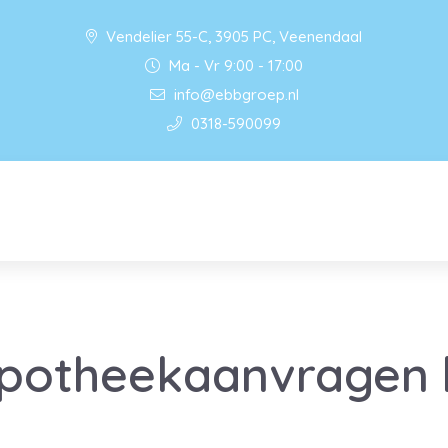
Vendelier 55-C, 3905 PC, Veenendaal
Ma - Vr 9:00 - 17:00
info@ebbgroep.nl
0318-590099
potheekaanvragen bl