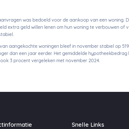
aanvragen was bedoeld voor de aankoop van een woning. D
eeld extra geld willen lenen om hun woning te verbouwen of
stabiel.
an aangekochte woningen bleef in november stabiel op 519
oger dan een jaar eerder. Het gemiddelde hypotheekbedrag 
an ook 3 procent vergeleken met november 2024.
tinformatie
Snelle Links