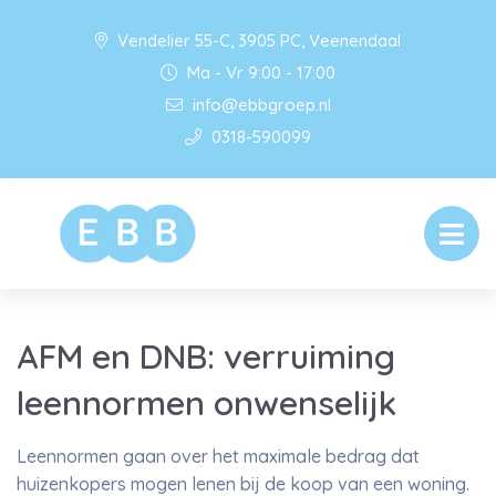
Vendelier 55-C, 3905 PC, Veenendaal
Ma - Vr 9:00 - 17:00
info@ebbgroep.nl
0318-590099
AFM en DNB: verruiming
leennormen onwenselijk
Leennormen gaan over het maximale bedrag dat
huizenkopers mogen lenen bij de koop van een woning.