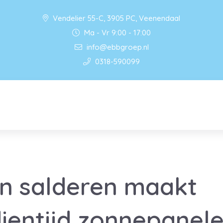
Vendelier 55-C, 3905 PC, Veenendaal
Ma - Vr 9:00 - 17:00
info@ebbgroep.nl
0318-590099
n salderen maakt
ientijd zonnepanele