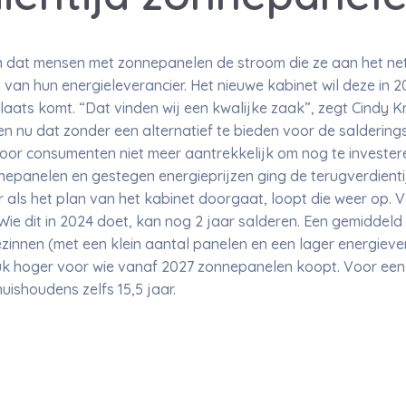
in dat mensen met zonnepanelen de stroom die ze aan het ne
van hun energieleverancier. Het nieuwe kabinet wil deze in 2
plaats komt. “Dat vinden wij een kwalijke zaak”, zegt Cindy K
ien nu dat zonder een alternatief te bieden voor de saldering
voor consumenten niet meer aantrekkelijk om nog te invester
nepanelen en gestegen energieprijzen ging de terugverdient
als het plan van het kabinet doorgaat, loopt die weer op. V
e dit in 2024 doet, kan nog 2 jaar salderen. Een gemiddeld
ezinnen (met een klein aantal panelen en een lager energiever
tuk hoger voor wie vanaf 2027 zonnepanelen koopt. Voor ee
huishoudens zelfs 15,5 jaar.