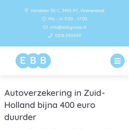
Vendelier 55-C, 3905 PC, Veenendaal
Ma - Vr 9:00 - 17:00
info@ebbgroep.nl
0318-590099
Autoverzekering in Zuid-
Holland bijna 400 euro
duurder