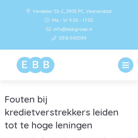
Vendelier 55-C, 3905 PC, Veenendaal
Ma - Vr 9:00 - 17:00
info@ebbgroep.nl
0318-590099
Fouten bij
kredietverstrekkers leiden
tot te hoge leningen