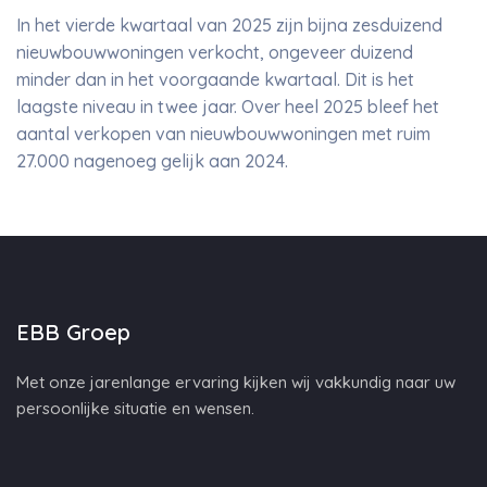
In het vierde kwartaal van 2025 zijn bijna zesduizend
nieuwbouwwoningen verkocht, ongeveer duizend
minder dan in het voorgaande kwartaal. Dit is het
laagste niveau in twee jaar. Over heel 2025 bleef het
aantal verkopen van nieuwbouwwoningen met ruim
27.000 nagenoeg gelijk aan 2024.
EBB Groep
Met onze jarenlange ervaring kijken wij vakkundig naar uw
persoonlijke situatie en wensen.