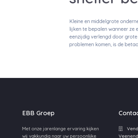
Kleine en middelgrote ondern
lijken te bepalen wanneer ze 
eenzijdig verlengd door grote
problemen komen, is de betaalt
EBB Groep
Contac
Met onze jarenlange ervaring kijken
Vende
wij vakkundig naar uw persoonlijke
Veenend