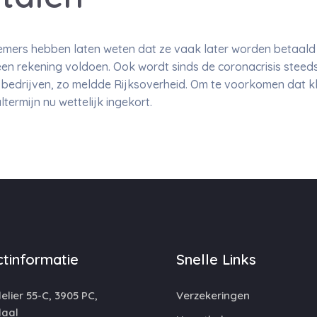
emers hebben laten weten dat ze vaak later worden betaald e
een rekening voldoen. Ook wordt sinds de coronacrisis steed
 bedrijven, zo meldde Rijksoverheid. Om te voorkomen dat kl
ermijn nu wettelijk ingekort.
tinformatie
Snelle Links
lier 55-C, 3905 PC,
Verzekeringen
aal