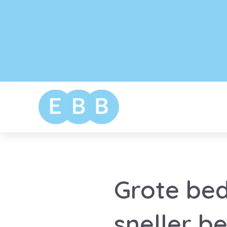
Grote be
sneller b