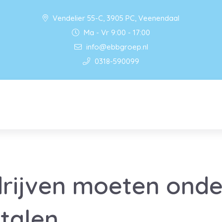
Vendelier 55-C, 3905 PC, Veenendaal
Ma - Vr 9:00 - 17:00
info@ebbgroep.nl
0318-590099
drijven moeten ond
etalen