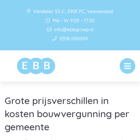
Vendelier 55-C, 3905 PC, Veenendaal
Ma - Vr 9:00 - 17:00
info@ebbgroep.nl
0318-590099
Grote prijsverschillen in
kosten bouwvergunning per
gemeente