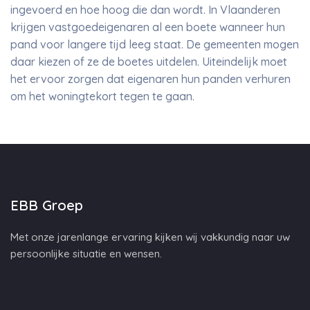
ingevoerd en hoe hoog die dan wordt. In Vlaanderen
krijgen vastgoedeigenaren al een boete wanneer hun
pand voor langere tijd leeg staat. De gemeenten mogen
daar kiezen of ze de boetes uitdelen. Uiteindelijk moet
het ervoor zorgen dat eigenaren hun panden verhuren
om het woningtekort tegen te gaan.
EBB Groep
Met onze jarenlange ervaring kijken wij vakkundig naar uw
persoonlijke situatie en wensen.