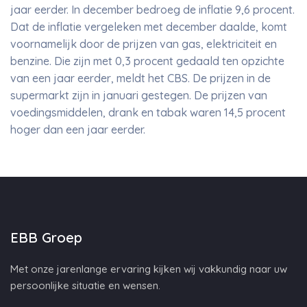
jaar eerder. In december bedroeg de inflatie 9,6 procent.
Dat de inflatie vergeleken met december daalde, komt
voornamelijk door de prijzen van gas, elektriciteit en
benzine. Die zijn met 0,3 procent gedaald ten opzichte
van een jaar eerder, meldt het CBS. De prijzen in de
supermarkt zijn in januari gestegen. De prijzen van
voedingsmiddelen, drank en tabak waren 14,5 procent
hoger dan een jaar eerder.
EBB Groep
Met onze jarenlange ervaring kijken wij vakkundig naar uw
persoonlijke situatie en wensen.