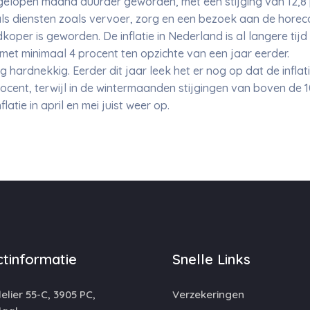
fgelopen maand duurder geworden, met een stijging van 12,8 
 als diensten zoals vervoer, zorg en een bezoek aan de hore
koper is geworden. De inflatie in Nederland is al langere tijd
 met minimaal 4 procent ten opzichte van een jaar eerder.
ing hardnekkig. Eerder dit jaar leek het er nog op dat de infl
 procent, terwijl in de wintermaanden stijgingen van boven de
latie in april en mei juist weer op.
tinformatie
Snelle Links
lier 55-C, 3905 PC,
Verzekeringen