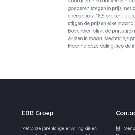
Vooral eten en drinken zijn a
goederen stegen in prijs, net
energie juist 18,5 procent goed
stijgen de prijzen elke maand
Bovendien blijkt de prijsstijg
prijzen in maart 'slechts' 4,4
Maar na deze daling, liep de inf
EBB Groep
Contac
Met onze jarenlange ervaring kijken
Vende