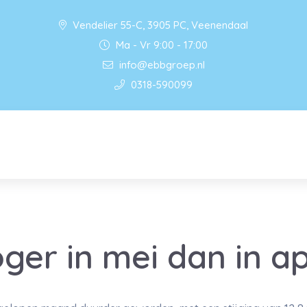
Vendelier 55-C, 3905 PC, Veenendaal
Ma - Vr 9:00 - 17:00
info@ebbgroep.nl
0318-590099
oger in mei dan in ap