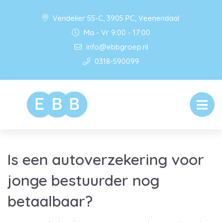
Vendelier 55-C, 3905 PC, Veenendaal
Ma - Vr 9:00 - 17:00
info@ebbgroep.nl
0318-590099
Is een autoverzekering voor
jonge bestuurder nog
betaalbaar?