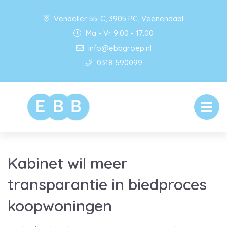
Vendelier 55-C, 3905 PC, Veenendaal
Ma - Vr 9:00 - 17:00
info@ebbgroep.nl
0318-590099
Kabinet wil meer
transparantie in biedproces
koopwoningen