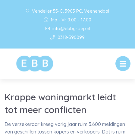
Vendelier 55-C, 3905 PC, Veenendaal
Ma - Vr 9:00 - 17:00
info@ebbgroep.nl
0318-590099
Krappe woningmarkt leidt
tot meer conflicten
De verzekeraar kreeg vorig jaar ruim 3.600 meldingen
van geschillen tussen kopers en verkopers. Dat is ruim