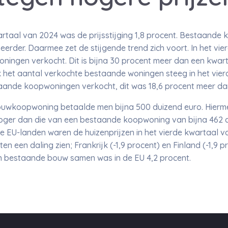
rtaal van 2024 was de prijsstijging 1,8 procent. Bestaande
erder. Daarmee zet de stijgende trend zich voort. In het vie
ingen verkocht. Dit is bijna 30 procent meer dan een kwart
 het aantal verkochte bestaande woningen steeg in het vier
aande koopwoningen verkocht, dit was 18,6 procent meer dan
wkoopwoning betaalde men bijna 500 duizend euro. Hiermee
er dan die van een bestaande koopwoning van bijna 462 dui
lle EU-landen waren de huizenprijzen in het vierde kwartaal 
ten een daling zien; Frankrijk (-1,9 procent) en Finland (-1,9
en bestaande bouw samen was in de EU 4,2 procent.