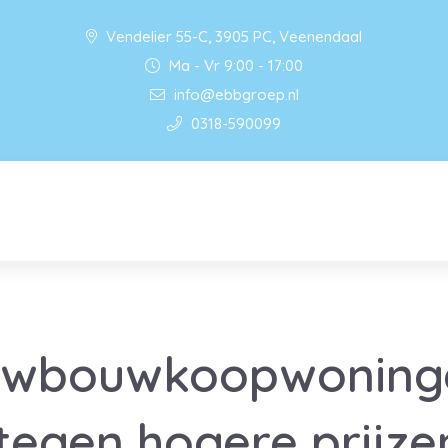
Vendelier 55-C, 3905 PC, Veenendaal
Ma - Vr 9:00 - 17:00
info@ebbgroep.nl
0318-590099
uwbouwkoopwoning
tegen hogere prijze