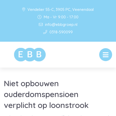
Vendelier 55-C, 3905 PC, Veenendaal
Ma - Vr 9:00 - 17:00
info@ebbgroep.nl
0318-590099
Niet opbouwen
ouderdomspensioen
verplicht op loonstrook