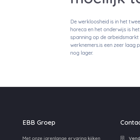
De werkloosheid is in het twee
horeca en het onderwijs is he
spanning op de arbeidsmarkt 
werknemers.is een zeer laag 
nog lager.
EBB Groep
Contac
Met onze jarenlange ervaring kijken
Vende