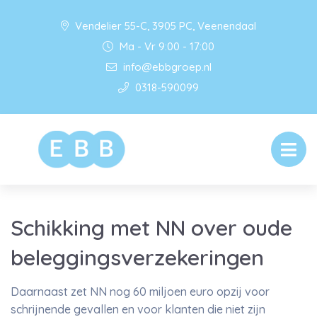
Vendelier 55-C, 3905 PC, Veenendaal
Ma - Vr 9:00 - 17:00
info@ebbgroep.nl
0318-590099
Schikking met NN over oude
beleggingsverzekeringen
Daarnaast zet NN nog 60 miljoen euro opzij voor
schrijnende gevallen en voor klanten die niet zijn