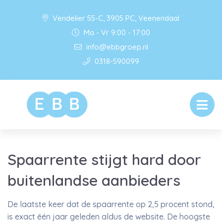
Vendelier 55-C, 3905 PC, Veenendaal
Ma - Vr 9:00 - 17:00
info@ebbgroep.nl
0318-590099
Spaarrente stijgt hard door
buitenlandse aanbieders
De laatste keer dat de spaarrente op 2,5 procent stond,
is exact één jaar geleden aldus de website. De hoogste