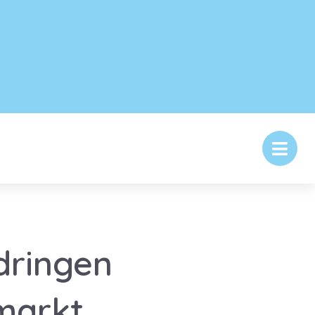
dringen
markt