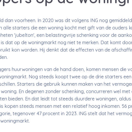
d dan voorheen. In 2020 was dit volgens ING nog gemiddeld 
 alle starters die een woning kocht met gift van de ouders k
heten 'jubelton', een belastingvrije schenking voor de aanko
 is dat op de woningmarkt nog niet te merken. Dat komt doo
uikt kon worden. Hij denkt dat de effecten van de afschaffi
den.
gers huurwoningen van de hand doen, komen mensen die voo
woningmarkt. Nog steeds koopt twee op de drie starters een
rschillen. Starters die gebruik kunnen maken van het vermog
woning. En degenen zonder schenking, concurreren wel met
n bieden. En dat leidt tot steeds duurdere woningen, aldus 
is kopen steeds mensen met een relatief hoog inkomen. 56 p
orie, tegenover 47 procent in 2023. ING stelt dat het verm
e woningmarkt.