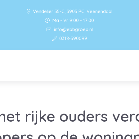
Vendelier 55-C, 3905 PC, Veenendaal
Ma - Vr 9:00 - 17:00
info@ebbgroep.nl
0318-590099
met rijke ouders ver
opers op de woning