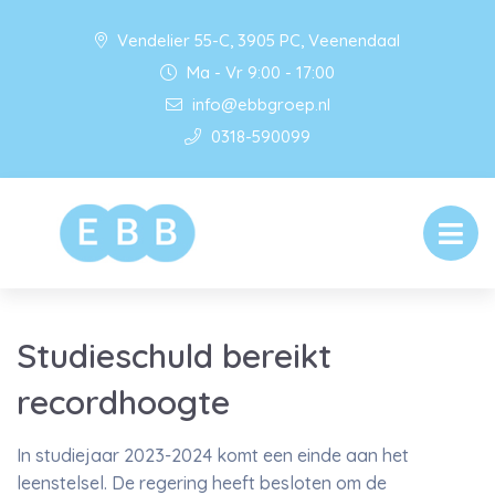
Vendelier 55-C, 3905 PC, Veenendaal
Ma - Vr 9:00 - 17:00
info@ebbgroep.nl
0318-590099
Studieschuld bereikt
recordhoogte
In studiejaar 2023-2024 komt een einde aan het
leenstelsel. De regering heeft besloten om de