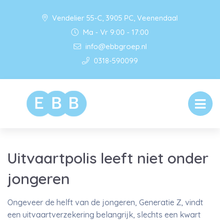
Vendelier 55-C, 3905 PC, Veenendaal
Ma - Vr 9:00 - 17:00
info@ebbgroep.nl
0318-590099
Uitvaartpolis leeft niet onder
jongeren
Ongeveer de helft van de jongeren, Generatie Z, vindt
een uitvaartverzekering belangrijk, slechts een kwart