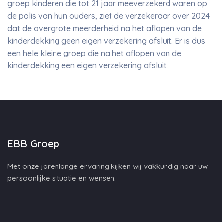
groep kinderen die tot 21 jaar meeverzekerd waren op
de polis van hun ouders, ziet de verzekeraar over 2024
dat de overgrote meerderheid na het aflopen van de
kinderdekking geen eigen verzekering afsluit. Er is dus
een hele kleine groep die na het aflopen van de
kinderdekking een eigen verzekering afsluit.
EBB Groep
Met onze jarenlange ervaring kijken wij vakkundig naar uw
persoonlijke situatie en wensen.