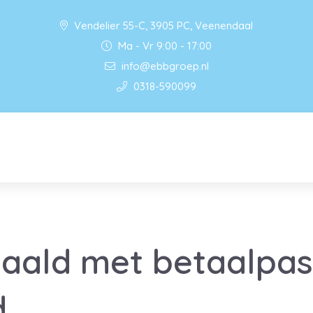
Vendelier 55-C, 3905 PC, Veenendaal
Ma - Vr 9:00 - 17:00
info@ebbgroep.nl
0318-590099
aald met betaalpas
d