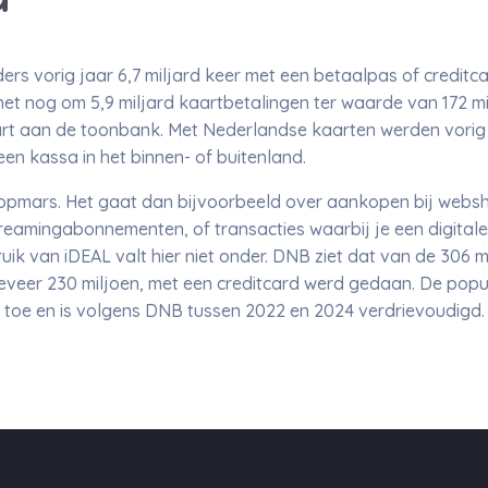
ers vorig jaar 6,7 miljard keer met een betaalpas of credit
 het nog om 5,9 miljard kaartbetalingen ter waarde van 172 m
rt aan de toonbank. Met Nederlandse kaarten werden vorig j
n kassa in het binnen- of buitenland.
in opmars. Het gaat dan bijvoorbeeld over aankopen bij web
treamingabonnementen, of transacties waarbij je een digitale
ik van iDEAL valt hier niet onder. DNB ziet dat van de 306 m
eveer 230 miljoen, met een creditcard werd gedaan. De popu
 toe en is volgens DNB tussen 2022 en 2024 verdrievoudigd.