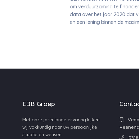
om verduurzaming te financie
data over het jaar 2020 dat 
en een lening binnen de maxim
EBB Groep
Contac
Met onze jarenlange ervaring kijken
Vende
wij vakkundig naar uw persoonlijke
Veenend
situatie en wensen.
0318