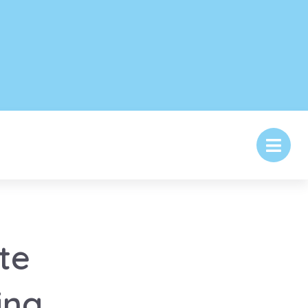
te
ing