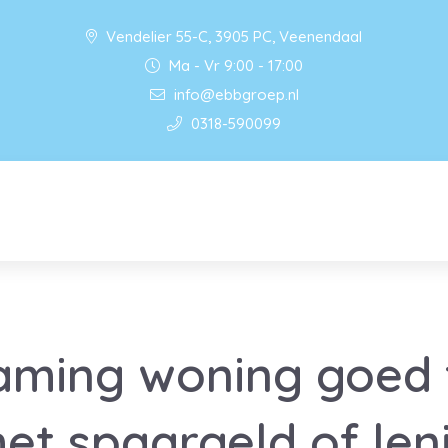
Vendelier 55-C, 3905 PC, Veenendaal
Ma - Vr 9:00 - 17:00
info@ebbgroep.nl
0318-590099
aming woning goed 
et spaargeld of len