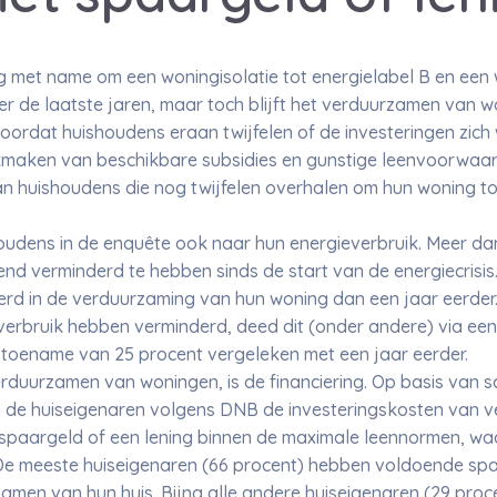
ng met name om een woningisolatie tot energielabel B en ee
 de laatste jaren, maar toch blijft het verduurzamen van w
 doordat huishoudens eraan twijfelen of de investeringen zich
ikmaken van beschikbare subsidies en gunstige leenvoorwaar
an huishoudens die nog twijfelen overhalen om hun woning t
oudens in de enquête ook naar hun energieverbruik. Meer da
vend verminderd te hebben sinds de start van de energiecrisi
rd in de verduurzaming van hun woning dan een jaar eerder.
verbruik hebben verminderd, deed dit (onder andere) via een 
 toename van 25 procent vergeleken met een jaar eerder.
erduurzamen van woningen, is de financiering. Op basis van 
 de huiseigenaren volgens DNB de investeringskosten van v
spaargeld of een lening binnen de maximale leennormen, waar
De meeste huiseigenaren (66 procent) hebben voldoende sp
men van hun huis. Bijna alle andere huiseigenaren (29 proc