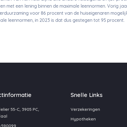
ren met een lening binnen de maximale leennormen. Vorig ja
verduurzaming voor 86 procent van de huiseigenaren mogelij
ale leennormen, in 2023 is dat dus gestegen tot 95 procent.
tinformatie
Snelle Links
lier 55-C, 3905 PC,
Verzekeringen
aal
Hypotheken
-590099