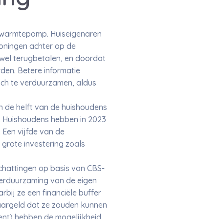
n warmtepomp. Huiseigenaren
oningen achter op de
 wel terugbetalen, en doordat
den. Betere informatie
och te verduurzamen, aldus
n de helft van de huishoudens
s. Huishoudens hebben in 2023
 Een vijfde van de
grote investering zoals
schattingen op basis van CBS-
erduurzaming van de eigen
bij ze een financiële buffer
aargeld dat ze zouden kunnen
ent) hebben de mogelijkheid