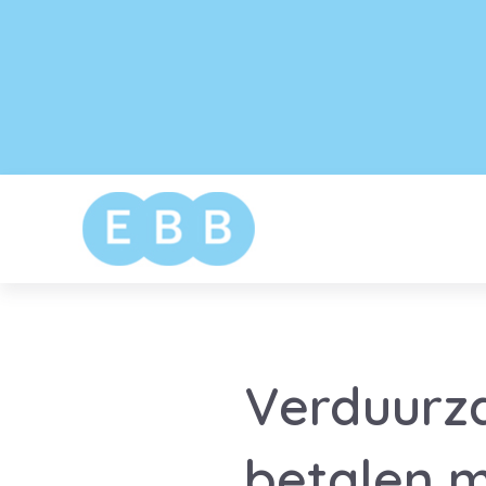
Verduurz
betalen m