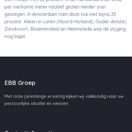
per vierkante meter relatief gezien minder snel
gestegen. In Amsterdam nam deze toe met bijna 25
procent. Alleen in Laren (Noord-Holland), Ouder-Amstel,
Zandvoort, Bloemendaal en Heemstede was de stijging
nog lager.
EBB Groep
Met onze jarenlange ervaring kijken wij vakkundig naar uw
persoonlijke situatie en wensen.