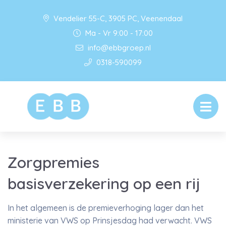
Vendelier 55-C, 3905 PC, Veenendaal
Ma - Vr 9:00 - 17:00
info@ebbgroep.nl
0318-590099
Zorgpremies
basisverzekering op een rij
In het algemeen is de premieverhoging lager dan het
ministerie van VWS op Prinsjesdag had verwacht. VWS