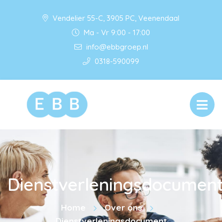
Vendelier 55-C, 3905 PC, Veenendaal
Ma - Vr 9:00 - 17:00
info@ebbgroep.nl
0318-590099
Dienstverleningsdocumen
Home
Over ons
Dienstverleningsdocument