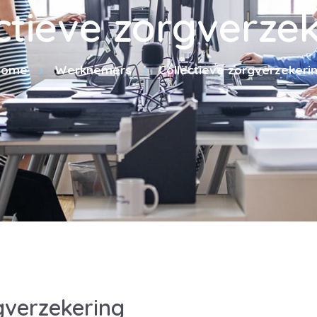
ctieve zorgverze
Home
Werknemers
Collectieve zorgverzekeri
gverzekering