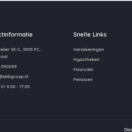
tinformatie
Snelle Links
lier 55-C, 3905 PC,
Verzekeringen
aal
Hypotheken
-590099
Financiën
@ebbgroep.nl
Pensioen
Vr 9:00 - 17:00
Dis