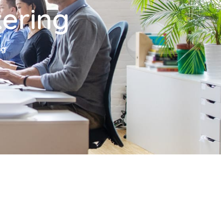
kering
ng