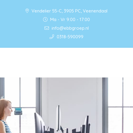
Vendelier 55-C, 3905 PC, Veenendaal
Ma - Vr 9:00 - 17:00
info@ebbgroep.nl
0318-590099