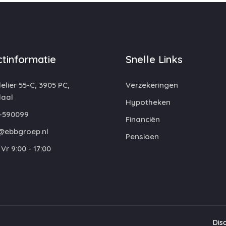
tinformatie
Snelle Links
lier 55-C, 3905 PC,
Verzekeringen
aal
Hypotheken
-590099
Financiën
@ebbgroep.nl
Pensioen
Vr 9:00 - 17:00
Dis