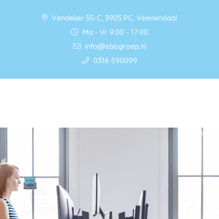
Vendelier 55-C, 3905 PC, Veenendaal
Ma - Vr 9:00 - 17:00
info@ebbgroep.nl
0318-590099