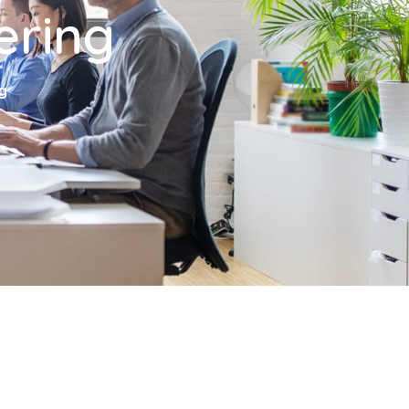
ering
g