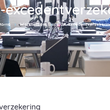
excedentverzek
Home
Werknemers
WGA-excedentverzekerin
erzekering