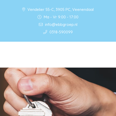
Vendelier 55-C, 3905 PC, Veenendaal
Ma - Vr 9:00 - 17:00
info@ebbgroep.nl
0318-590099