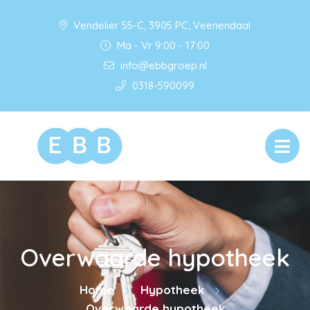
Vendelier 55-C, 3905 PC, Veenendaal
Ma - Vr 9:00 - 17:00
info@ebbgroep.nl
0318-590099
Overwaarde hypotheek
Home
Hypotheek
Overwaarde hypotheek